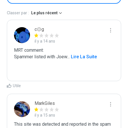
Classer par :
Le plus récent
c۞g
il y a 14 ans
MRT comment:

Spammer listed with Joew
...
 Lire La Suite
Utile
MarkGiles
il y a 15 ans
This site was detected and reported in the spam 