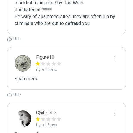
blocklist maintained by Joe Wein.

It is listed at *****

Be wary of spammed sites, they are often run by 
criminals who are out to defraud you.
Utile
Figure10
il y a 15 ans
Spammers
Utile
G@brielle
il y a 15 ans