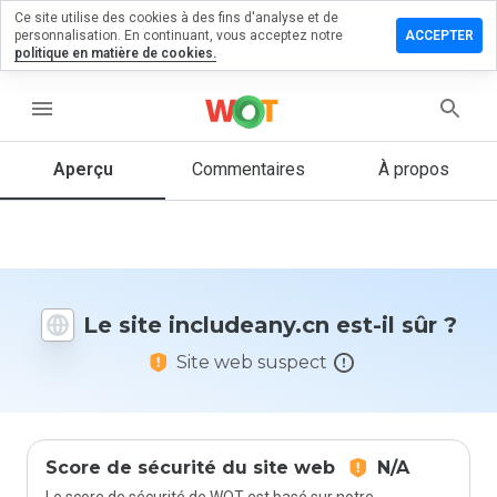
Ce site utilise des cookies à des fins d'analyse et de
sser un
personnalisation. En continuant, vous acceptez notre
ACCEPTER
mentaire
politique en matière de cookies.
ludeany.cn
menu
Aperçu
Commentaires
À propos
Quelle
note entre
1 et 5
donneriez-
vous à ce
Le site includeany.cn est-il sûr ?
site ?
Site web suspect
Score de sécurité du site web
N/A