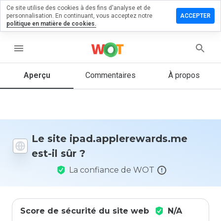
Ce site utilise des cookies à des fins d'analyse et de
 un
personnalisation. En continuant, vous acceptez notre
ACCEPTER
aire sur
politique en matière de cookies.
plerewards.me
menu
Aperçu
Commentaires
À propos
Quelle
note entre
1 et 5
donneriez-
vous à ce
site ?
Le site ipad.applerewards.me
est-il sûr ?
La confiance de WOT
Score de sécurité du site web
N/A