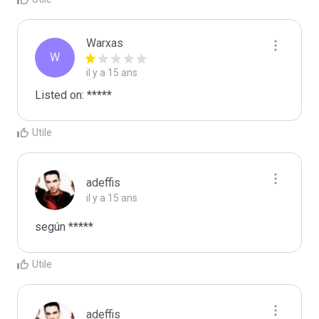
Warxas
W
il y a 15 ans
Listed on: *****
Utile
adeffis
il y a 15 ans
según *****
Utile
adeffis