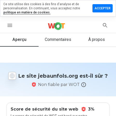
Ce site utilise des cookies à des fins d'analyse et de
sser un
personnalisation. En continuant, vous acceptez notre
ACCEPTER
mentaire
politique en matière de cookies.
unfols.org
menu
Aperçu
Commentaires
À propos
Quelle
note entre
1 et 5
donneriez-
vous à ce
Le site jebaunfols.org est-il sûr ?
site ?
Non fiable par WOT
Score de sécurité du site web
3%