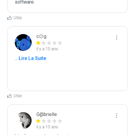
software.
Utile
c۞g
il y a 15 ans
...
 Lire La Suite
Utile
G@brielle
il y a 15 ans