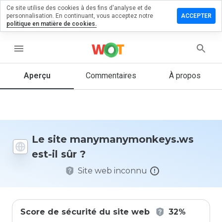
Ce site utilise des cookies à des fins d'analyse et de
un
personnalisation. En continuant, vous acceptez notre
ACCEPTER
aire sur
politique en matière de cookies.
nymonkeys.ws
menu
Aperçu
Commentaires
À propos
Quelle
note entre
1 et 5
donneriez-
vous à ce
site ?
Le site manymanymonkeys.ws
est-il sûr ?
Site web inconnu
Score de sécurité du site web
32%