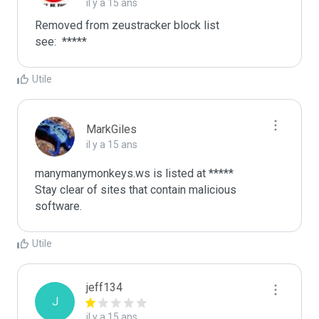
il y a 15 ans
Removed from zeustracker block list 

see:  *****
Utile
MarkGiles
il y a 15 ans
manymanymonkeys.ws is listed at *****

Stay clear of sites that contain malicious 
software.
Utile
jeff134
J
il y a 15 ans