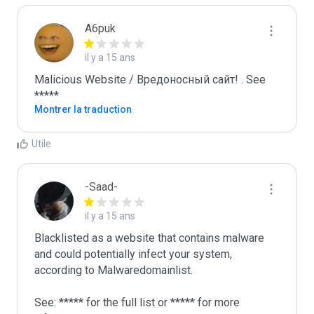
A6puk
il y a 15 ans
Malicious Website / Вредоносный сайт! . See 
*****
Montrer la traduction
Utile
-Saad-
il y a 15 ans
Blacklisted as a website that contains malware 
and could potentially infect your system, 
according to Malwaredomainlist.

See: ***** for the full list or ***** for more 