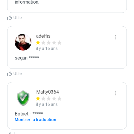
information.
Utile
adeffis
il y a 16 ans
según *****
Utile
Matty0364
il y a 16 ans
Botnet - *****
Montrer la traduction