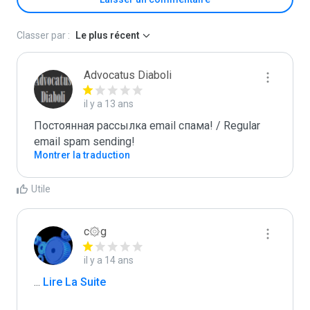
Classer par :
Le plus récent
Advocatus Diaboli
il y a 13 ans
Постоянная рассылка email спама! / Regular 
email spam sending!
Montrer la traduction
Utile
c۞g
il y a 14 ans
...
 Lire La Suite