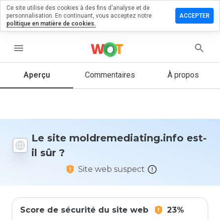
Ce site utilise des cookies à des fins d'analyse et de
 un
personnalisation. En continuant, vous acceptez notre
ACCEPTER
taire sur
politique en matière de cookies.
ediating.info
menu
Aperçu
Commentaires
À propos
Quelle
note entre
1 et 5
donneriez-
vous à ce
site ?
Le site moldremediating.info est-
il sûr ?
Site web suspect
Score de sécurité du site web
23%