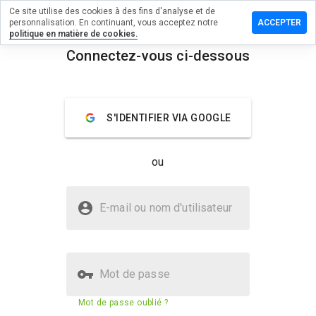
Ce site utilise des cookies à des fins d'analyse et de
un commentaire
personnalisation. En continuant, vous acceptez notre
ACCEPTER
politique en matière de cookies.
omeinfobiz.info
Connectez-vous ci-dessous
menu
Aperçu
Commentaires
À propos
S'IDENTIFIER VIA GOOGLE
Quelle
note entre
1 et 5
ou
donneriez-
vous à ce
site ?
Le site topratedhomeinfobiz.info
E-mail ou nom d'utilisateur
est-il sûr ?
Non fiable par WOT
Mot de passe
Score de sécurité du site web
N/A
Mot de passe oublié ?