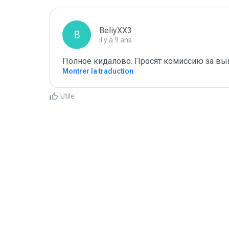
BeliyXX3
B
il y a 9 ans
Полное кидалово. Просят комиссию за вы
Montrer la traduction
Utile