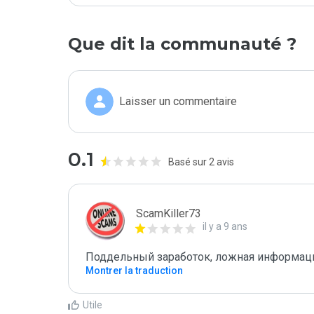
Que dit la communauté ?
Laisser un commentaire
0.1
Basé sur 2 avis
ScamKiller73
il y a 9 ans
Поддельный заработок, ложная информация
Montrer la traduction
Utile