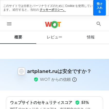
受け
このサイトでは分析とパーソナライズのために Cookie を使用してい
tplanet.ru
入れ
ます。 続行すると、当社の
クッキーポリシー。
レビュ
る
を残す
menu
概要
レビュー
情報
この
ウェ
ブサ
イト
を1
から
artplanet.ruは安全ですか？
5の
間
WOT からの信頼
で、
どの
よう
に評
価し
ます
ウェブサイトのセキュリティスコア
51%
か？