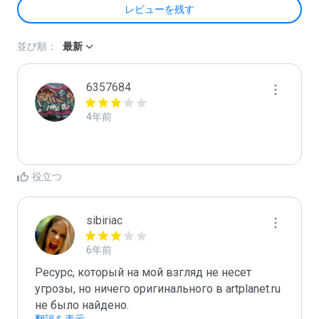
レビューを残す
並び順：
最新
6357684
4年前
役立つ
sibiriac
6年前
Ресурс, который на мой взгляд не несет 
угрозы, но ничего оригинального в artplanet.ru 
не было найдено.