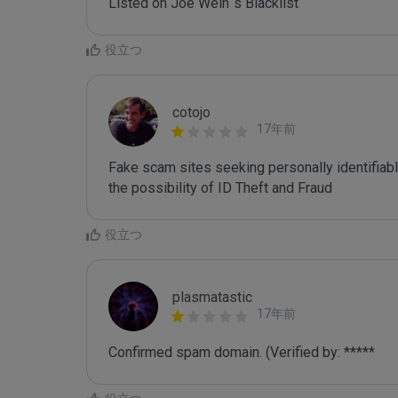
Listed on Joe Wein´s Blacklist
役立つ
cotojo
17年前
Fake scam sites seeking personally identifiab
the possibility of ID Theft and Fraud
役立つ
plasmatastic
17年前
Confirmed spam domain. (Verified by: *****