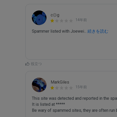
c۞g
14年前
Spammer listed with Joewei
...
 続きを読む
役立つ
MarkGiles
15年前
This site was detected and reported in the spa
It is listed at *****

Be wary of spammed sites, they are often run b