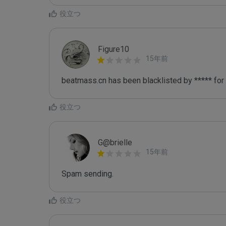
役立つ
Figure10
15年前
beatmass.cn has been blacklisted by ***** for
役立つ
G@brielle
15年前
Spam sending.
役立つ