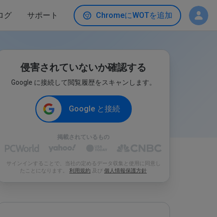
ログ
サポート
ChromeにWOTを追加
侵害されていないか確認する
Google に接続して閲覧履歴をスキャンします。
Google と接続
掲載されているもの
サインインすることで、当社の定めるデータ収集と使用に同意し
たことになります。
利用規約
及び
個人情報保護方針