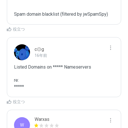
Spam domain blacklist (filtered by jwSpamSpy)
役立つ
c۞g
16年前
Listed Domains on ***** Nameservers

re:

*****
役立つ
Warxas
W