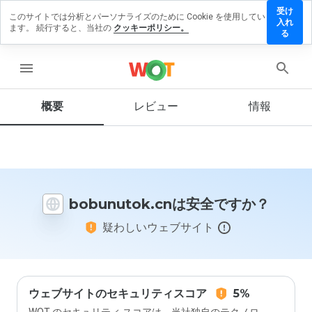
受け
このサイトでは分析とパーソナライズのために Cookie を使用してい
unutok.cn
入れ
ます。 続行すると、当社の
クッキーポリシー。
レビュー
る
残す
menu
概要
レビュー
情報
この
ウェ
ブサ
イト
を1
から
bobunutok.cnは安全ですか？
5の
間
疑わしいウェブサイト
で、
どの
よう
に評
価し
ます
ウェブサイトのセキュリティスコア
5%
か？