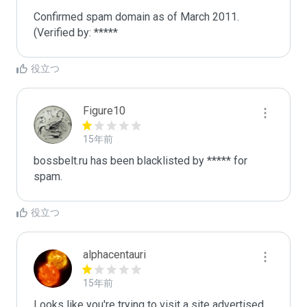
Confirmed spam domain as of March 2011. 
(Verified by: *****
役立つ
Figure10
15年前
bossbelt.ru has been blacklisted by ***** for 
spam.
役立つ
alphacentauri
15年前
Looks like you're trying to visit a site advertised 