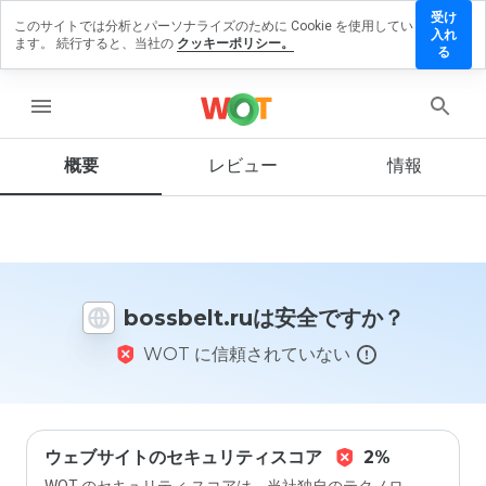
受け
このサイトでは分析とパーソナライズのために Cookie を使用してい
ssbelt.ru
入れ
ます。 続行すると、当社の
クッキーポリシー。
レビュ
る
を残す
menu
概要
レビュー
情報
この
ウェ
ブサ
イト
を1
から
bossbelt.ruは安全ですか？
5の
間
WOT に信頼されていない
で、
どの
よう
に評
価し
ます
ウェブサイトのセキュリティスコア
2%
か？