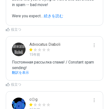
in spam -- bad move!

Were you expect
...
 続きを読む
役立つ
Advocatus Diaboli
15年前
Постоянная рассылка спама! / Constant spam 
sending!
翻訳を表示
役立つ
c۞g