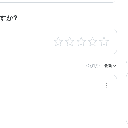
すか?
並び順：
最新