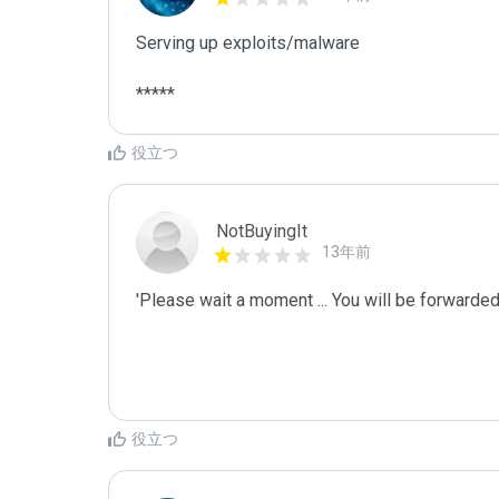
Serving up exploits/malware

*****
役立つ
NotBuyingIt
13年前
'Please wait a moment ... You will be forwarde
役立つ