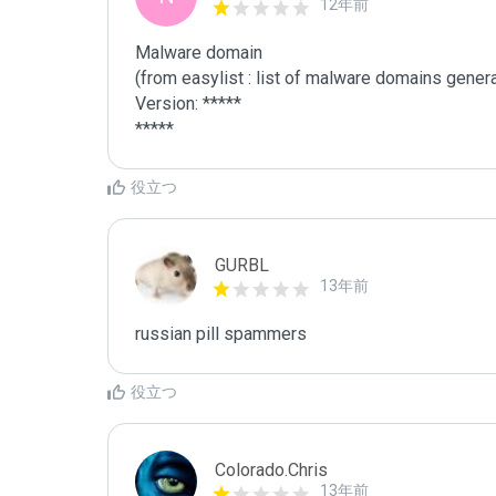
12年前
Malware domain

(from easylist : list of malware domains genera
Version: *****

*****
役立つ
GURBL
13年前
russian pill spammers
役立つ
Colorado.Chris
13年前