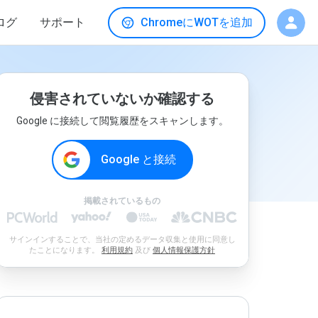
ログ
サポート
ChromeにWOTを追加
侵害されていないか確認する
Google に接続して閲覧履歴をスキャンします。
Google と接続
掲載されているもの
サインインすることで、当社の定めるデータ収集と使用に同意し
たことになります。
利用規約
及び
個人情報保護方針