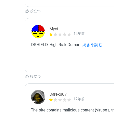
役立つ
Myxt
12年前
DSHIELD. High Risk Domai
...
 続きを読む
役立つ
Dareks67
12年前
The site contains malicious content (viruses, tro