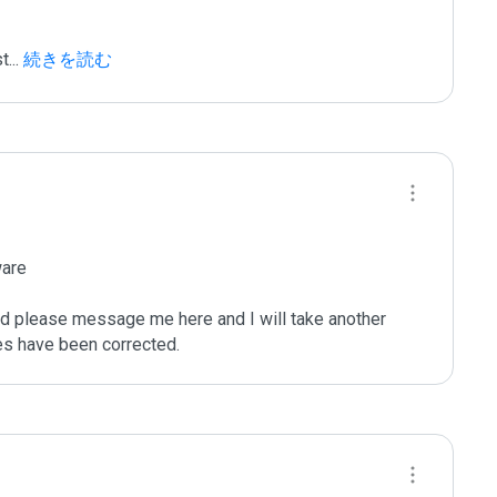
st
...
 続きを読む
are

ated please message me here and I will take another 
ues have been corrected.