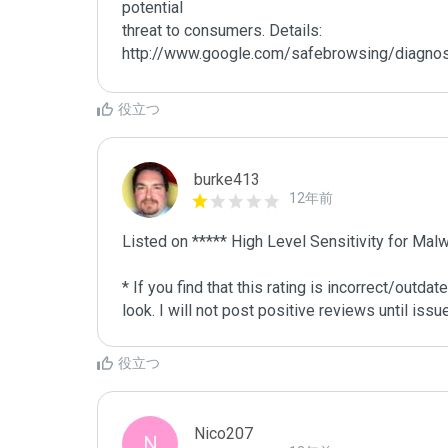
potential 

threat to consumers. Details:

http://www.google.com/safebrowsing/diagno
役立つ
burke413
12年前
Listed on ***** High Level Sensitivity for Malw
* If you find that this rating is incorrect/outd
look. I will not post positive reviews until iss
役立つ
Nico207
N