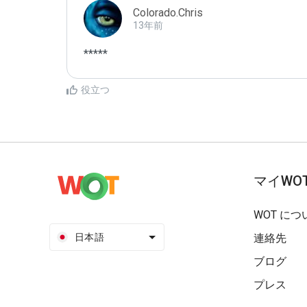
Colorado.Chris
13年前
*****
役立つ
マイWO
WOT につ
日本語
連絡先
ブログ
プレス