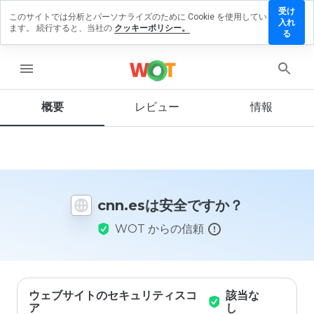
受け
このサイトでは分析とパーソナライズのために Cookie を使用してい
cnn.es
入れ
ます。 続行すると、当社の
クッキーポリシー。
にレ
る
ビュ
ーを
menu
残す
概要
レビュー
情報
この
ウェ
ブサ
イト
cnn.esは安全ですか？
を1
から
WOT からの信頼
5の
間
で、
どの
よう
に評
ウェブサイトのセキュリティスコ
該当な
価し
ア
し