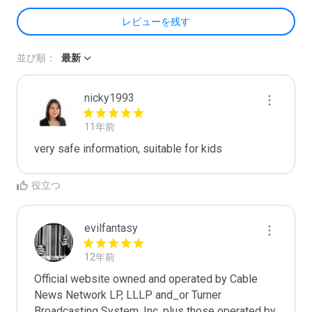
レビューを残す
並び順：
最新
nicky1993
11年前
very safe information, suitable for kids
役立つ
evilfantasy
12年前
Official website owned and operated by Cable 
News Network LP, LLLP and_or Turner 
Broadcasting System, Inc, plus those operated by 