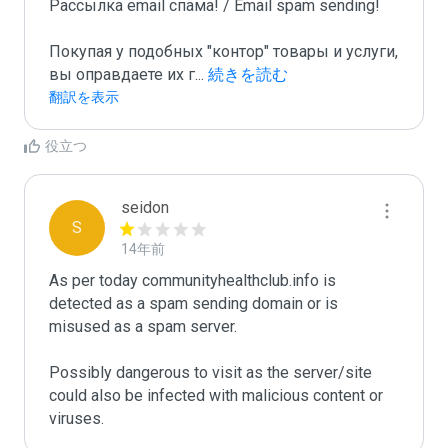
Рассылка email спама! / Email spam sending! 

Покупая у подобных "контор" товары и услуги, 
вы оправдаете их г
...
 続きを読む
翻訳を表示
役立つ
seidon
S
14年前
As per today communityhealthclub.info is 
detected as a spam sending domain or is 
misused as a spam server. 

Possibly dangerous to visit as the server/site 
could also be infected with malicious content or 
viruses.