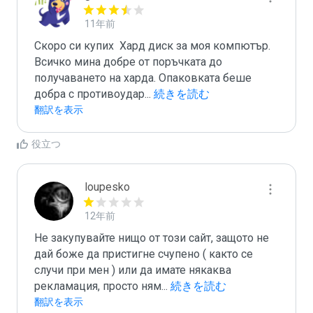
11年前
Скоро си купих  Хард диск за моя компютър.  
Всичко мина добре от поръчката до 
получаването на харда. Опаковката беше 
добра с противоудар
...
 続きを読む
翻訳を表示
役立つ
loupesko
12年前
Не закупувайте нищо от този сайт, защото не 
дай боже да пристигне счупено ( както се 
случи при мен ) или да имате някаква 
рекламация, просто ням
...
 続きを読む
翻訳を表示