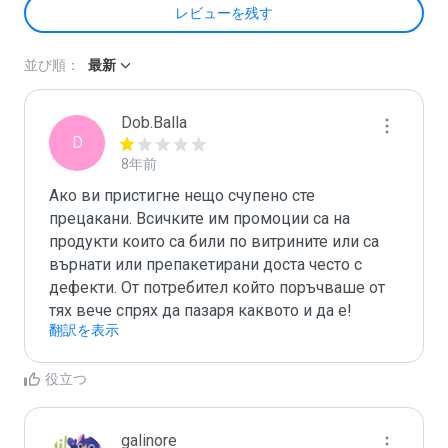
レビューを残す
並び順：
最新
Dob.Balla
D
8年前
Ако ви пристигне нещо счупено сте 
прецакани. Всичките им промоции са на 
продукти които са били по витрините или са 
върнати или препакетирани доста често с 
дефекти. От потребител който поръчваше от 
тях вече спрях да пазаря каквото и да е!
翻訳を表示
役立つ
galinore