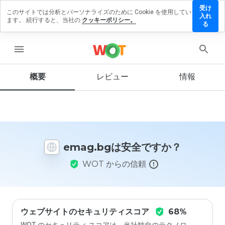
受け
このサイトでは分析とパーソナライズのために Cookie を使用してい
mag.bg
入れ
ます。 続行すると、当社の
クッキーポリシー。
にレビ
る
ューを
残す
menu
概要
レビュー
情報
この
ウェ
ブサ
イト
を1
emag.bgは安全ですか？
から
5の
WOT からの信頼
間
で、
どの
よう
に評
価し
ウェブサイトのセキュリティスコア
68%
ます