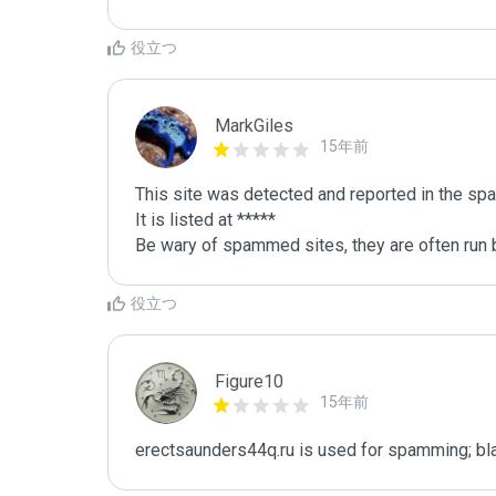
役立つ
MarkGiles
15年前
This site was detected and reported in the spa
It is listed at *****

Be wary of spammed sites, they are often run b
役立つ
Figure10
15年前
erectsaunders44q.ru is used for spamming; bla