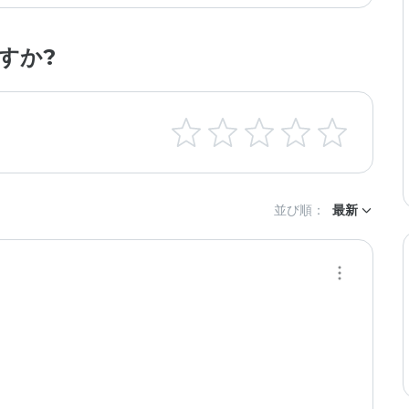
すか?
並び順：
最新