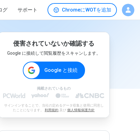
ログ
サポート
ChromeにWOTを追加
侵害されていないか確認する
Google に接続して閲覧履歴をスキャンします。
Google と接続
掲載されているもの
サインインすることで、当社の定めるデータ収集と使用に同意し
たことになります。
利用規約
及び
個人情報保護方針