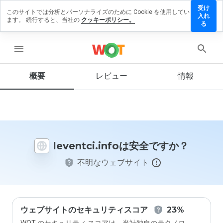
受け
このサイトでは分析とパーソナライズのために Cookie を使用してい
entci.info
入れ
ます。 続行すると、当社の
クッキーポリシー。
レビュー
る
残す
menu
概要
レビュー
情報
この
ウェ
ブサ
イト
を1
から
leventci.infoは安全ですか？
5の
間
不明なウェブサイト
で、
どの
よう
に評
価し
ます
ウェブサイトのセキュリティスコア
23%
か？