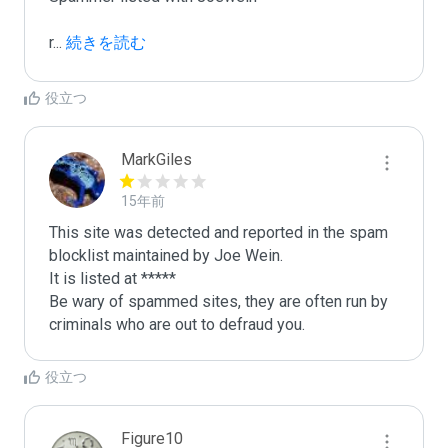
r
...
 続きを読む
役立つ
MarkGiles
15年前
This site was detected and reported in the spam 
blocklist maintained by Joe Wein.

It is listed at *****

Be wary of spammed sites, they are often run by 
criminals who are out to defraud you.
役立つ
Figure10