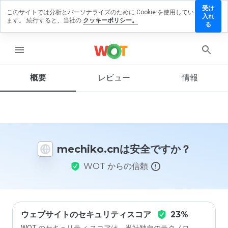
受け
このサイトでは分析とパーソナライズのために Cookie を使用してい
chiko.cn
入れ
ます。 続行すると、当社の
クッキーポリシー。
レビュ
る
を残す
menu
概要
レビュー
情報
この
ウェ
ブサ
イト
を1
から
mechiko.cnは安全ですか？
5の
間
WOT からの信頼
で、
どの
よう
に評
価し
ます
ウェブサイトのセキュリティスコア
23%
か？