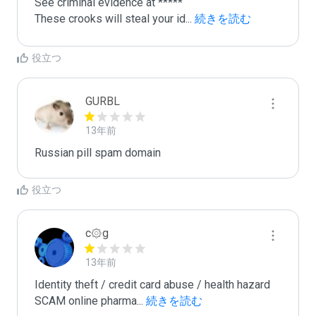
See criminal evidence at *****

These crooks will steal your id
...
 続きを読む
役立つ
GURBL
13年前
Russian pill spam domain
役立つ
c۞g
13年前
Identity theft / credit card abuse / health hazard

SCAM online pharma
...
 続きを読む