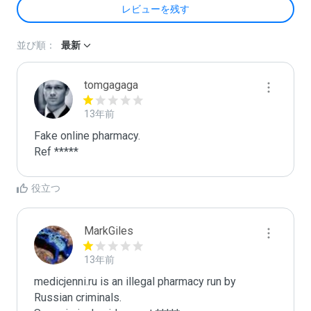
レビューを残す
並び順：
最新
tomgagaga
13年前
Fake online pharmacy.

Ref *****
役立つ
MarkGiles
13年前
medicjenni.ru is an illegal pharmacy run by 
Russian criminals.
