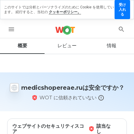
受け
このサイトでは分析とパーソナライズのために Cookie を使用してい
shopereae.ru
入れ
ます。 続行すると、当社の
クッキーポリシー。
ビューを残す
る
menu
概要
レビュー
情報
この
ウェ
ブサ
イト
を1
から
5の
medicshopereae.ruは安全ですか？
間
で、
WOT に信頼されていない
どの
よう
に評
価し
ます
か？
ウェブサイトのセキュリティスコ
該当な
ア
し