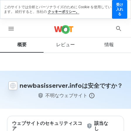
受け
このサイトでは分析とパーソナライズのために Cookie を使用してい
isserver.info
入れ
ます。 続行すると、当社の
クッキーポリシー。
ューを残す
る
menu
概要
レビュー
情報
この
ウェ
ブサ
イト
を1
から
5の
newbasisserver.infoは安全ですか？
間
で、
不明なウェブサイト
どの
よう
に評
価し
ます
か？
ウェブサイトのセキュリティスコ
該当な
ア
し