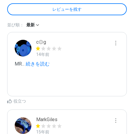
レビューを残す
並び順：
最新
c۞g
14年前
MR
...
 続きを読む
役立つ
MarkGiles
15年前