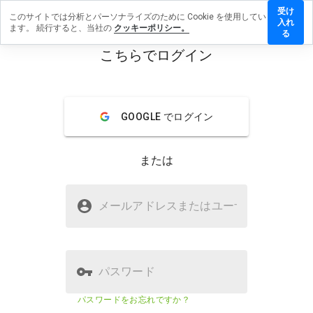
受け
このサイトでは分析とパーソナライズのために Cookie を使用してい
wbilms.cn
入れ
ます。 続行すると、当社の
クッキーポリシー。
レビュー
る
残す
こちらでログイン
menu
概要
レビュー
情報
GOOGLE でログイン
この
ウェ
ブサ
または
イト
を1
から
newbilms.cnは安全ですか？
5の
メールアドレスまたはユーザ
名
間
不明なウェブサイト
で、
どの
よう
に評
パスワード
価し
ます
ウェブサイトのセキュリティスコア
23%
パスワードをお忘れですか？
か？