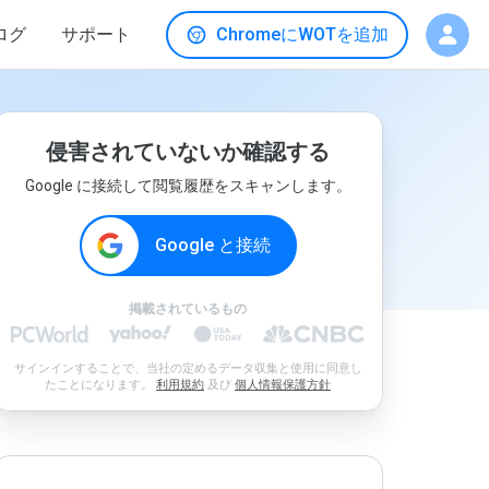
ログ
サポート
ChromeにWOTを追加
侵害されていないか確認する
Google に接続して閲覧履歴をスキャンします。
Google と接続
掲載されているもの
サインインすることで、当社の定めるデータ収集と使用に同意し
たことになります。
利用規約
及び
個人情報保護方針