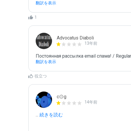
翻訳を表示
1
Advocatus Diaboli
13年前
Постоянная рассылка email спама! / Regular
翻訳を表示
役立つ
c۞g
14年前
...
 続きを読む