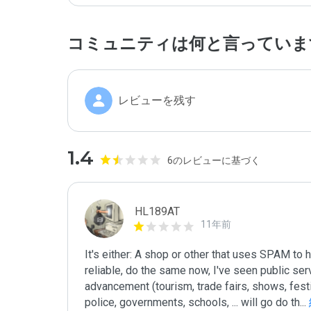
コミュニティは何と言っていま
レビューを残す
1.4
6のレビューに基づく
HL189AT
11年前
It's either: A shop or other that uses SPAM to
reliable, do the same now, I've seen public ser
advancement (tourism, trade fairs, shows, festiva
police, governments, schools, ... will go do th
...