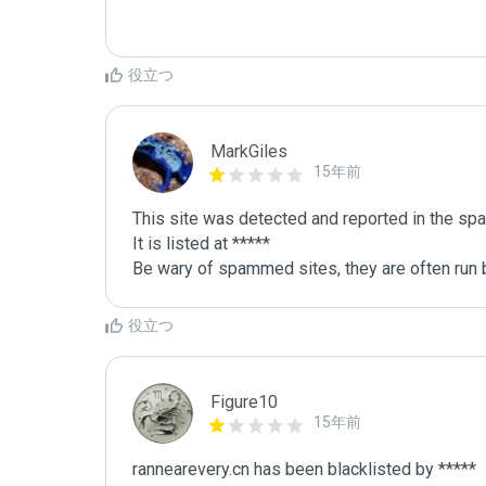
役立つ
MarkGiles
15年前
This site was detected and reported in the spa
It is listed at *****

Be wary of spammed sites, they are often run b
役立つ
Figure10
15年前
rannearevery.cn has been blacklisted by ***** 