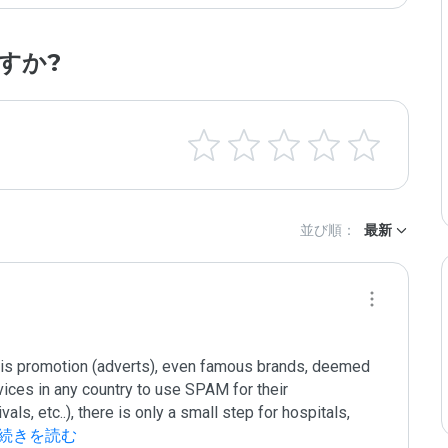
すか?
並び順：
最新
 his promotion (adverts), even famous brands, deemed 
vices in any country to use SPAM for their 
ls, etc..), there is only a small step for hospitals, 
 続きを読む