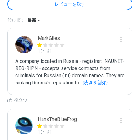
レビューを残す
並び順：
最新
MarkGiles
15年前
A company located in Russia - registrar:  NAUNET-
REG-RIPN - accepts service contracts from 
criminals for Russian (.ru) domain names. They are 
sinking Russia's reputation to
...
 続きを読む
役立つ
HansTheBlueFrog
15年前