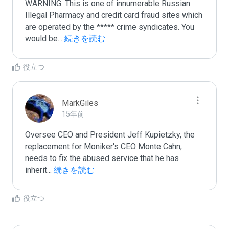
WARNING: This is one of innumerable Russian 
Illegal Pharmacy and credit card fraud sites which 
are operated by the ***** crime syndicates. You 
would be
...
 続きを読む
役立つ
MarkGiles
15年前
Oversee CEO and President Jeff Kupietzky, the 
replacement for Moniker's CEO Monte Cahn, 
needs to fix the abused service that he has 
inherit
...
 続きを読む
役立つ