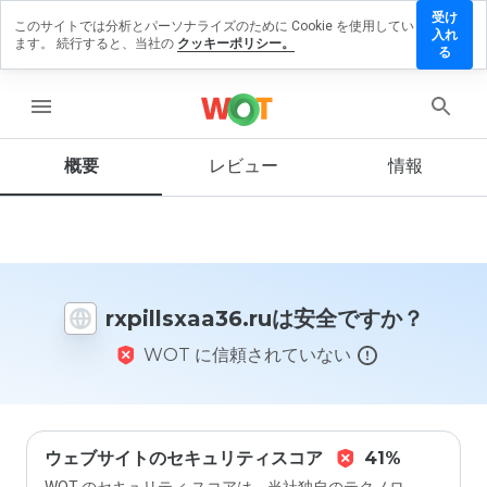
受け
このサイトでは分析とパーソナライズのために Cookie を使用してい
llsxaa36.ru
入れ
ます。 続行すると、当社の
クッキーポリシー。
レビューを
る
す
menu
概要
レビュー
情報
この
ウェ
ブサ
イト
を1
から
rxpillsxaa36.ruは安全ですか？
5の
間
WOT に信頼されていない
で、
どの
よう
に評
価し
ます
ウェブサイトのセキュリティスコア
41%
か？