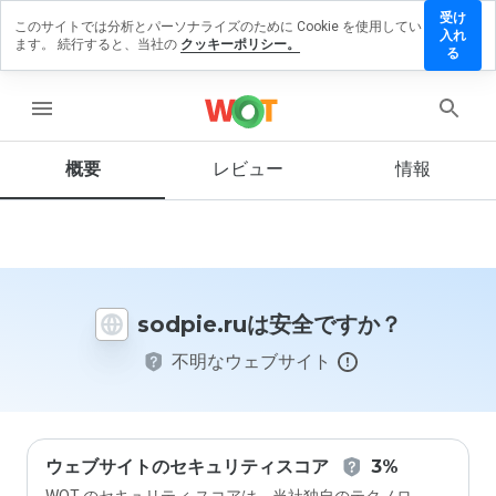
受け
このサイトでは分析とパーソナライズのために Cookie を使用してい
odpie.ru
入れ
ます。 続行すると、当社の
クッキーポリシー。
にレビュ
る
ーを残す
menu
概要
レビュー
情報
この
ウェ
ブサ
イト
を1
から
sodpie.ruは安全ですか？
5の
間
不明なウェブサイト
で、
どの
よう
に評
価し
ます
ウェブサイトのセキュリティスコア
3%
か？