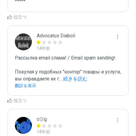
*****
役立つ
Advocatus Diaboli
14年前
Рассылка email спама! / Email spam sending! 

Покупая у подобных "контор" товары и услуги, 
вы оправдаете их г
...
 続きを読む
翻訳を表示
役立つ
c۞g
14年前