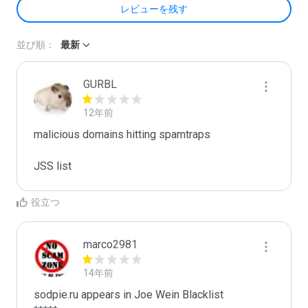
レビューを残す
並び順：
最新
GURBL
12年前
malicious domains hitting spamtraps

JSS list
役立つ
marco2981
14年前
sodpie.ru appears in Joe Wein Blacklist
