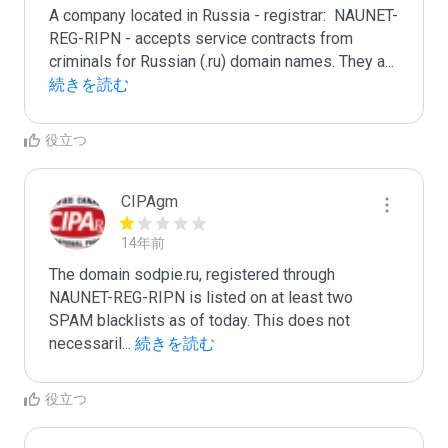
A company located in Russia - registrar:  NAUNET-
REG-RIPN - accepts service contracts from 
criminals for Russian (.ru) domain names. They a
...
続きを読む
役立つ
CIPAgm
14年前
The domain sodpie.ru, registered through 
NAUNET-REG-RIPN is listed on at least two 
SPAM blacklists as of today. This does not 
necessaril
...
 続きを読む
役立つ