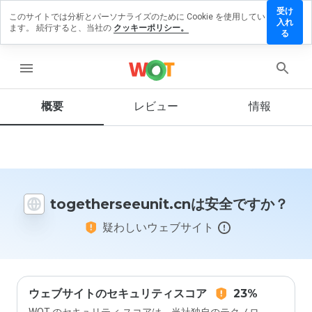
受け
このサイトでは分析とパーソナライズのために Cookie を使用してい
erseeunit.cn
入れ
ます。 続行すると、当社の
クッキーポリシー。
ビューを残す
る
menu
概要
レビュー
情報
この
ウェ
ブサ
イト
を1
から
5の
togetherseeunit.cnは安全ですか？
間
で、
疑わしいウェブサイト
どの
よう
に評
価し
ます
か？
ウェブサイトのセキュリティスコア
23%