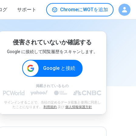
ログ
サポート
ChromeにWOTを追加
侵害されていないか確認する
Google に接続して閲覧履歴をスキャンします。
Google と接続
掲載されているもの
サインインすることで、当社の定めるデータ収集と使用に同意し
たことになります。
利用規約
及び
個人情報保護方針