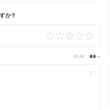
すか?
並び順：
最新