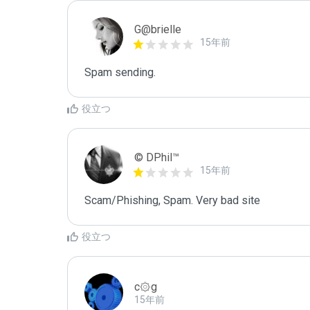
G@brielle
15年前
Spam sending.
役立つ
© DPhil™
15年前
Scam/Phishing, Spam. Very bad site
役立つ
c۞g
15年前