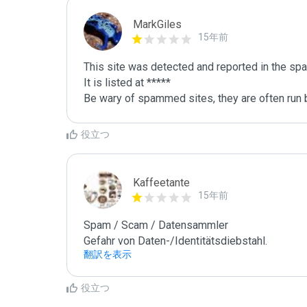
MarkGiles
15年前
This site was detected and reported in the spa
It is listed at *****

Be wary of spammed sites, they are often run b
役立つ
Kaffeetante
15年前
Spam / Scam / Datensammler

Gefahr von Daten-/Identitätsdiebstahl.
翻訳を表示
役立つ