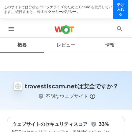
受け
このサイトでは分析とパーソナライズのために Cookie を使用してい
stiscam.net
入れ
ます。 続行すると、当社の
クッキーポリシー。
ビューを残
る
menu
概要
レビュー
情報
この
ウェ
ブサ
イト
を1
から
travestiscam.netは安全ですか？
5の
間
不明なウェブサイト
で、
どの
よう
に評
価し
ます
ウェブサイトのセキュリティスコア
33%
か？