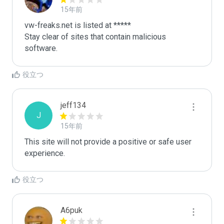
15年前
vw-freaks.net is listed at *****

Stay clear of sites that contain malicious 
software.
役立つ
jeff134
J
15年前
This site will not provide a positive or safe user 
experience.
役立つ
A6puk