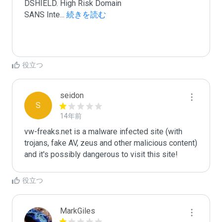
DSHIELD. High Risk Domain

SANS Inte
...
 続きを読む
役立つ
seidon
S
14年前
vw-freaks.net is a malware infected site (with 
trojans, fake AV, zeus and other malicious content) 
and it's possibly dangerous to visit this site! 
役立つ
MarkGiles