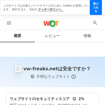
受け
このサイトでは分析とパーソナライズのために Cookie を使用してい
w-
入れ
ます。 続行すると、当社の
クッキーポリシー。
eaks.net
る
にレビュ
ーを残す
menu
概要
レビュー
情報
この
ウェ
ブサ
イト
を1
vw-freaks.netは安全ですか？
から
5の
不明なウェブサイト
間
で、
どの
よう
に評
価し
ウェブサイトのセキュリティスコア
2%
ます