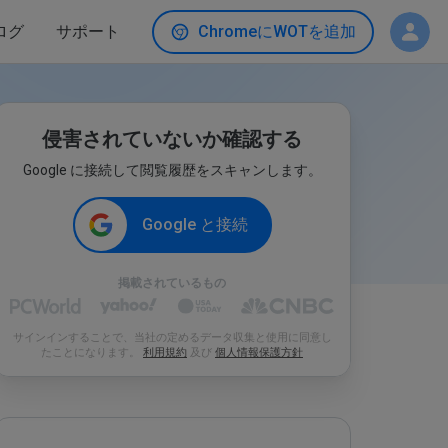
ログ
サポート
ChromeにWOTを追加
侵害されていないか確認する
Google に接続して閲覧履歴をスキャンします。
Google と接続
掲載されているもの
サインインすることで、当社の定めるデータ収集と使用に同意し
たことになります。
利用規約
及び
個人情報保護方針