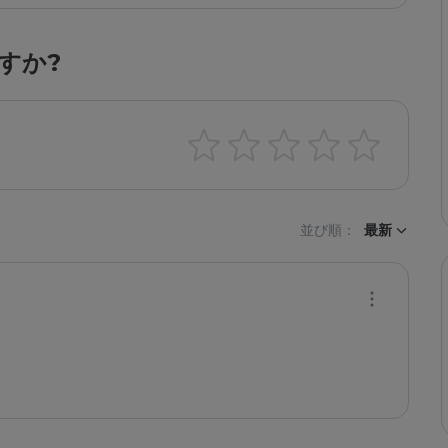
すか?
並び順：
最新