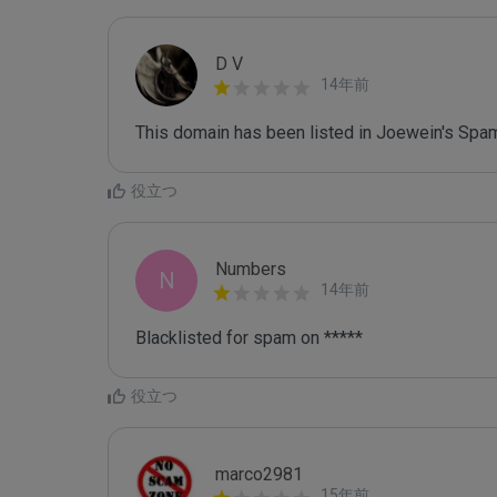
D V
14年前
This domain has been listed in Joewein's Spam
役立つ
Numbers
N
14年前
Blacklisted for spam on *****
役立つ
marco2981
15年前