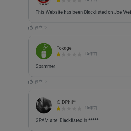
This Website has been Blacklisted on Joe Wein
役立つ
Tokage
15年前
Spammer
役立つ
© DPhil™
15年前
SPAM site. Blacklisted in *****