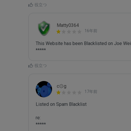
役立つ
Matty0364
16年前
This Website has been Blacklisted on Joe Wein
役立つ
c۞g
17年前
Listed on Spam Blacklist

re:

*****