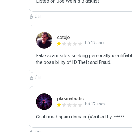
Listed on Joe Wein´s Blacklist
Útil
cotojo
há 17 anos
Fake scam sites seeking personally identifiab
the possibility of ID Theft and Fraud. 
Útil
plasmatastic
há 17 anos
Confirmed spam domain. (Verified by: *****