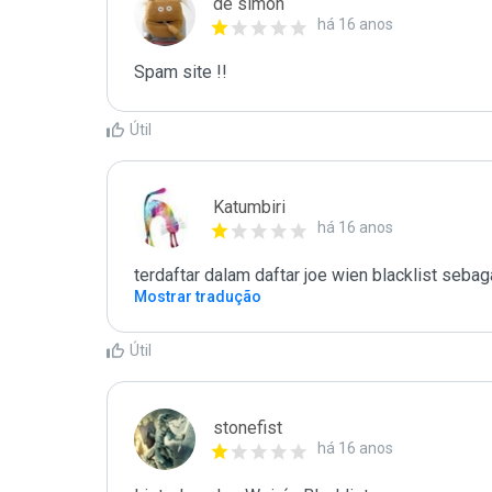
de simon
há 16 anos
Spam site !!
Útil
Katumbiri
há 16 anos
terdaftar dalam daftar joe wien blacklist seb
Mostrar tradução
Útil
stonefist
há 16 anos