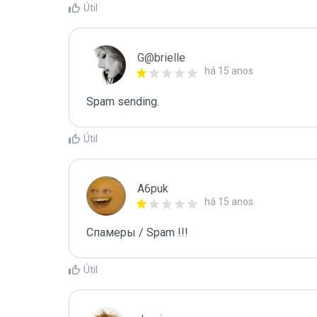
Útil
G@brielle
há 15 anos
Spam sending.
Útil
A6puk
há 15 anos
Спамеры / Spam !!!
Útil