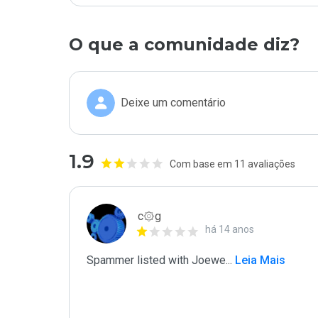
O que a comunidade diz?
Deixe um comentário
1.9
Com base em 11 avaliações
c۞g
há 14 anos
Spammer listed with Joewe
...
 Leia Mais