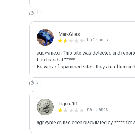
Útil
MarkGiles
há 15 anos
agovyme.cn This site was detected and reporte
It is listed at *****

Be wary of spammed sites, they are often run b
Útil
Figure10
há 15 anos
agovyme.cn has been blacklisted by ***** for 