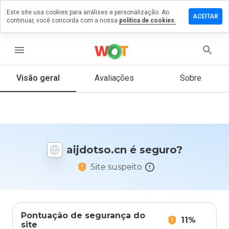
Este site usa cookies para análises e personalização. Ao
ixe um
ACEITAR
continuar, você concorda com a nossa
política de cookies.
mentário
m
jdotso.cn
menu
Visão geral
Avaliações
Sobre
De 1
a 5,
que
nota
você
aijdotso.cn é seguro?
daria
a
Site suspeito
este
site?
Pontuação de segurança do
11%
site