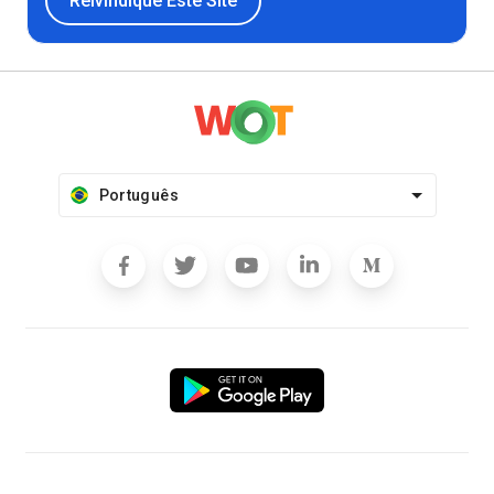
Reivindique Este Site
Português