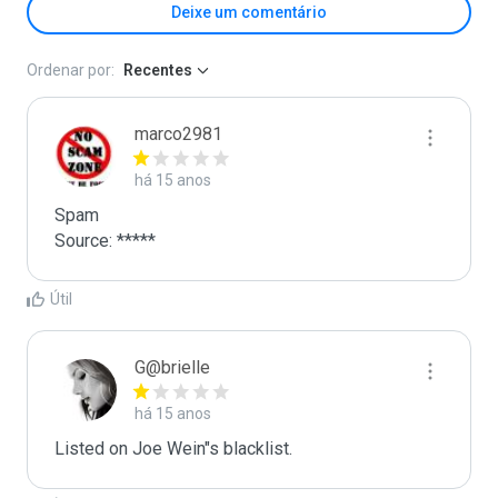
Deixe um comentário
Ordenar por:
Recentes
marco2981
há 15 anos
Spam

Source: *****
Útil
G@brielle
há 15 anos
Listed on Joe Wein"s blacklist.