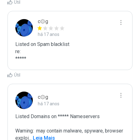
Útil
c۞g
há 17 anos
Listed on Spam blacklist

re:

*****
Útil
c۞g
há 17 anos
Listed Domains on ***** Nameservers

Warning:  may contain malware, spyware, browser 
exploi
...
 Leia Mais