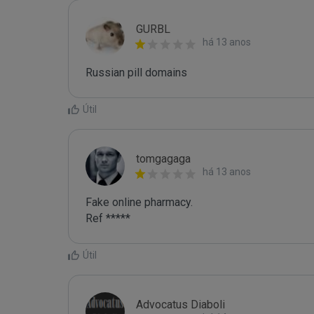
GURBL
há 13 anos
Russian pill domains
Útil
tomgagaga
há 13 anos
Fake online pharmacy.

Ref *****
Útil
Advocatus Diaboli