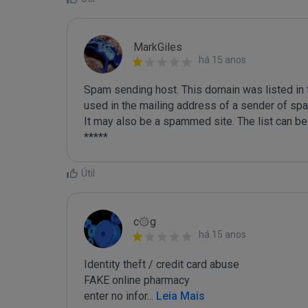
MarkGiles
há 15 anos
Spam sending host. This domain was listed in th
used in the mailing address of a sender of spa
It may also be a spammed site. The list can be 
Útil
c۞g
há 15 anos
Identity theft / credit card abuse

FAKE online pharmacy

enter no infor
...
 Leia Mais