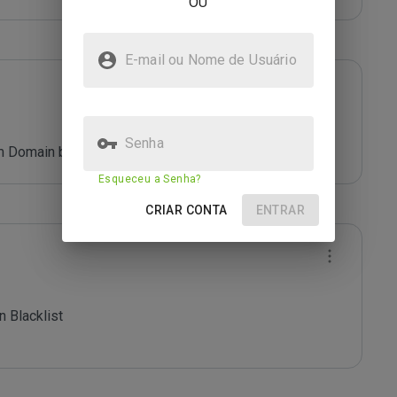
OU
E-mail ou Nome de Usuário
Senha
 Domain blacklist. Refer: *****
Esqueceu a Senha?
CRIAR CONTA
ENTRAR
 Blacklist
