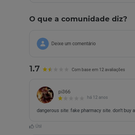
O que a comunidade diz?
Deixe um comentário
1.7
Com base em 12 avaliações
pi366
há 12 anos
dangerous site: fake pharmacy site. don't buy a
Útil