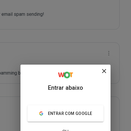
 email spam sending!
pamming by *****
Entrar abaixo
ENTRAR COM GOOGLE