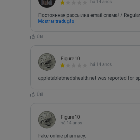
há 14 anos
Постоянная рассылка email спама! / Regular
Mostrar tradução
Útil
Figure10
há 14 anos
appletabletmedshealth.net was reported for s
Útil
Figure10
há 14 anos
Fake online pharmacy.