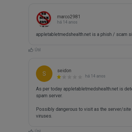
marco2981
há 14 anos
appletabletmedshealth.net is a phish / scam s
Útil
seidon
S
há 14 anos
As per today appletabletmedshealth.net is de
spam server. 

Possibly dangerous to visit as the server/site 
viruses.
Útil