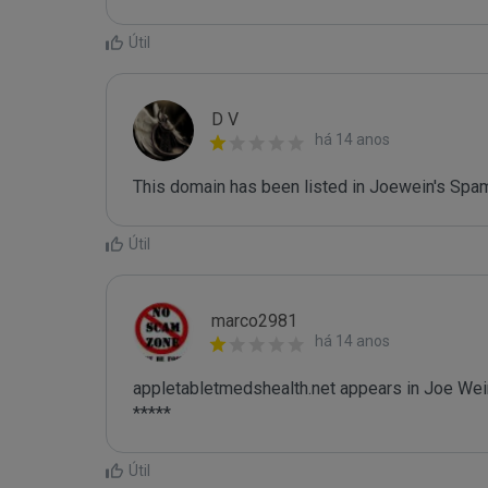
Útil
D V
há 14 anos
This domain has been listed in Joewein's Spam
Útil
marco2981
há 14 anos
appletabletmedshealth.net appears in Joe Wein
*****
Útil