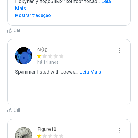
Покупая у подобных "контор" товар
...
 Leia 
Mais
Mostrar tradução
Útil
c۞g
há 14 anos
Spammer listed with Joewe
...
 Leia Mais
Útil
Figure10