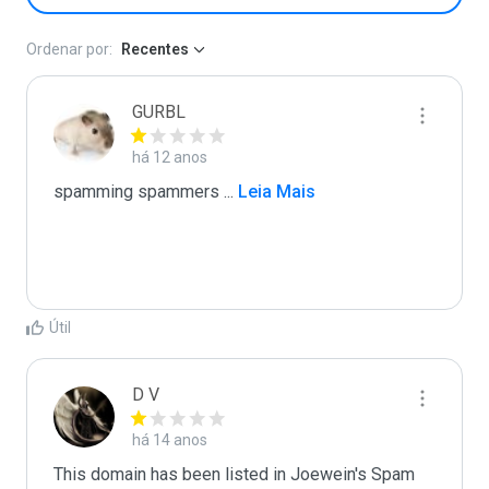
Ordenar por:
Recentes
GURBL
há 12 anos
spamming spammers 
...
 Leia Mais
Útil
D V
há 14 anos
This domain has been listed in Joewein's Spam 