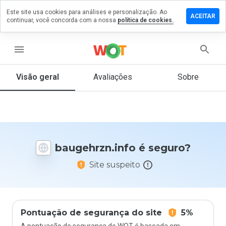
Este site usa cookies para análises e personalização. Ao
xe um
ACEITAR
continuar, você concorda com a nossa
política de cookies.
entário
ehrzn.info
menu
Visão geral
Avaliações
Sobre
De 1
a 5,
que
nota
você
baugehrzn.info é seguro?
daria
a
Site suspeito
este
site?
Pontuação de segurança do site
5%