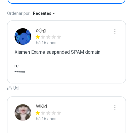
Ordenar por:
Recentes
c۞g
há 16 anos
Xiamen Ename suspended SPAM domain

re:

*****
Útil
WKid
há 16 anos