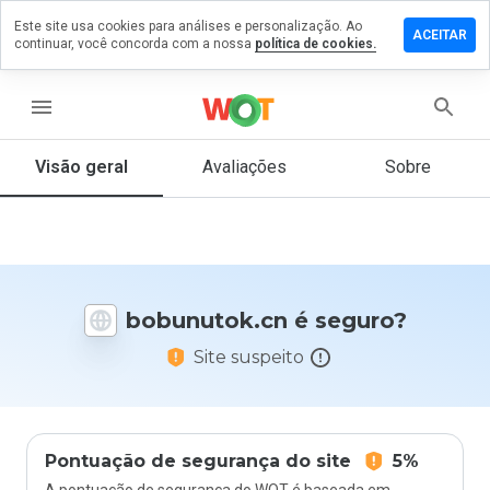
Este site usa cookies para análises e personalização. Ao
xe um
ACEITAR
continuar, você concorda com a nossa
política de cookies.
entário
unutok.cn
menu
Visão geral
Avaliações
Sobre
De 1
a 5,
que
nota
você
bobunutok.cn é seguro?
daria
a
Site suspeito
este
site?
Pontuação de segurança do site
5%