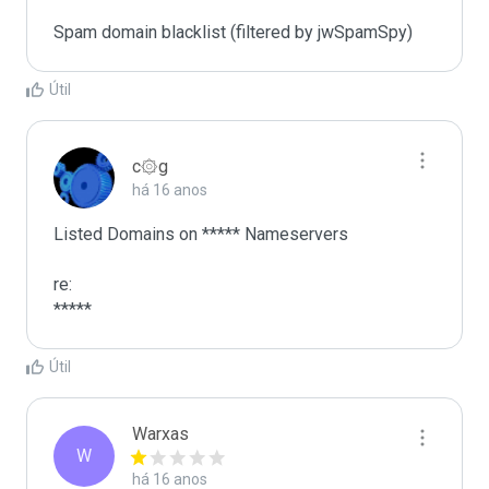
Spam domain blacklist (filtered by jwSpamSpy)
Útil
c۞g
há 16 anos
Listed Domains on ***** Nameservers

re:

*****
Útil
Warxas
W
há 16 anos