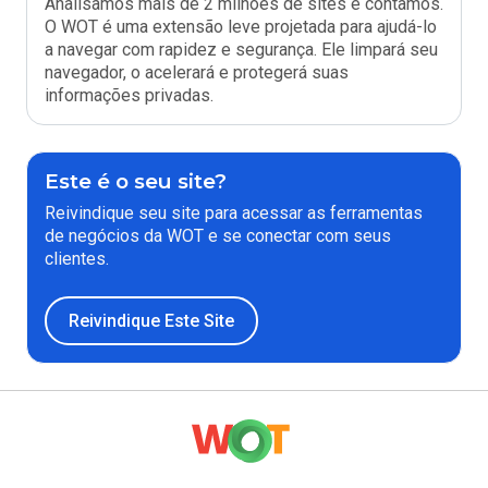
Analisamos mais de 2 milhões de sites e contamos.
O WOT é uma extensão leve projetada para ajudá-lo
a navegar com rapidez e segurança. Ele limpará seu
navegador, o acelerará e protegerá suas
informações privadas.
Este é o seu site?
Reivindique seu site para acessar as ferramentas
de negócios da WOT e se conectar com seus
clientes.
Reivindique Este Site