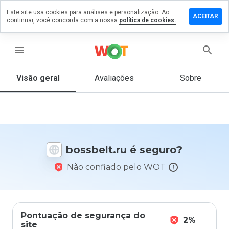
Este site usa cookies para análises e personalização. Ao
ixe um
ACEITAR
continuar, você concorda com a nossa
política de cookies.
mentário
m
ssbelt.ru
menu
Visão geral
Avaliações
Sobre
De 1
a 5,
que
nota
você
bossbelt.ru é seguro?
daria
a
Não confiado pelo WOT
este
site?
Pontuação de segurança do
2%
site