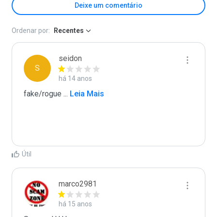
Deixe um comentário
Ordenar por:
Recentes
seidon
S
há 14 anos
fake/rogue 
...
 Leia Mais
Útil
marco2981
há 15 anos