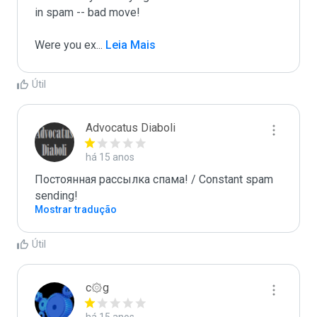
in spam -- bad move!

Were you ex
...
 Leia Mais
Útil
Advocatus Diaboli
há 15 anos
Постоянная рассылка спама! / Constant spam 
sending!
Mostrar tradução
Útil
c۞g