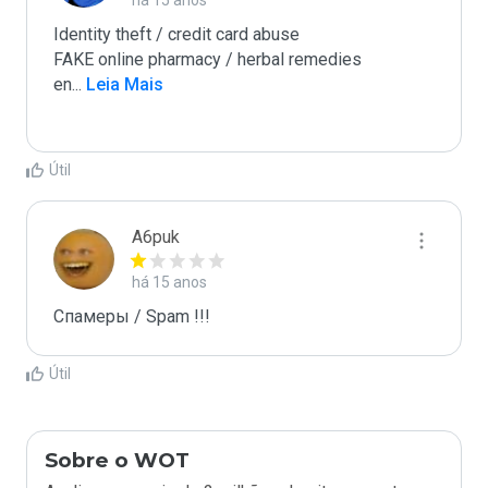
há 15 anos
Identity theft / credit card abuse

FAKE online pharmacy / herbal remedies

en
...
 Leia Mais
Útil
A6puk
há 15 anos
Спамеры / Spam !!!
Útil
Sobre o WOT