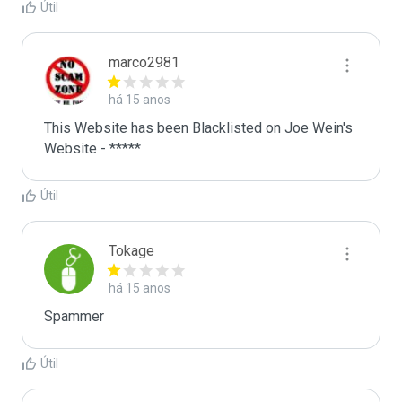
Útil
marco2981
há 15 anos
This Website has been Blacklisted on Joe Wein's 
Website - *****
Útil
Tokage
há 15 anos
Spammer
Útil