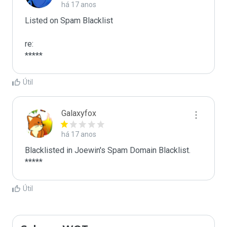
há 17 anos
Listed on Spam Blacklist

re:

*****
Útil
Galaxyfox
há 17 anos
Blacklisted in Joewin's Spam Domain Blacklist. 
*****
Útil