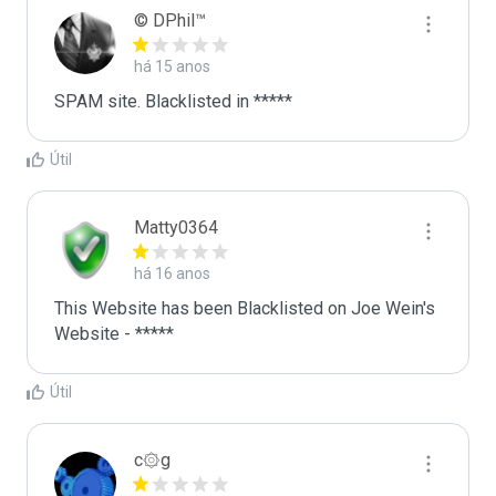
© DPhil™
há 15 anos
SPAM site. Blacklisted in *****
Útil
Matty0364
há 16 anos
This Website has been Blacklisted on Joe Wein's 
Website - *****
Útil
c۞g