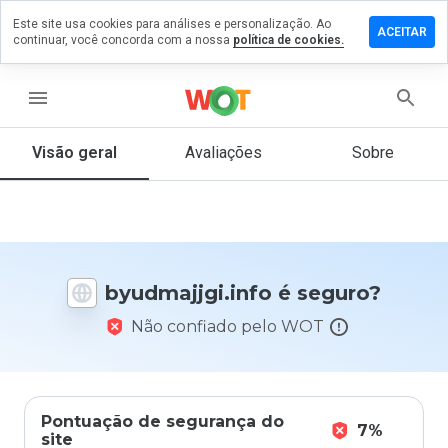
Este site usa cookies para análises e personalização. Ao
xe um
ACEITAR
continuar, você concorda com a nossa
política de cookies.
entário em
majjgi.info
menu
Visão geral
Avaliações
Sobre
De 1
a 5,
que
nota
você
daria
byudmajjgi.info é seguro?
a
este
Não confiado pelo WOT
site?
Pontuação de segurança do
7%
site