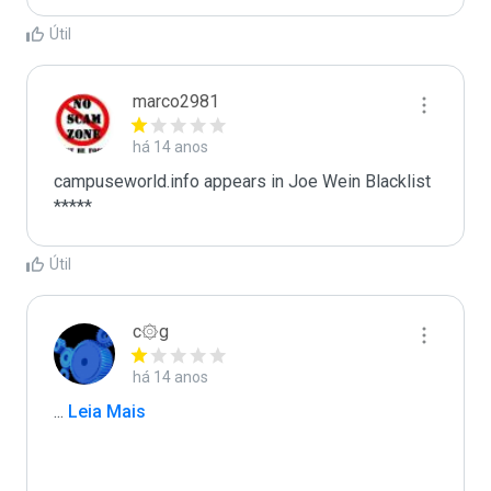
Útil
marco2981
há 14 anos
campuseworld.info appears in Joe Wein Blacklist

*****
Útil
c۞g
há 14 anos
...
 Leia Mais