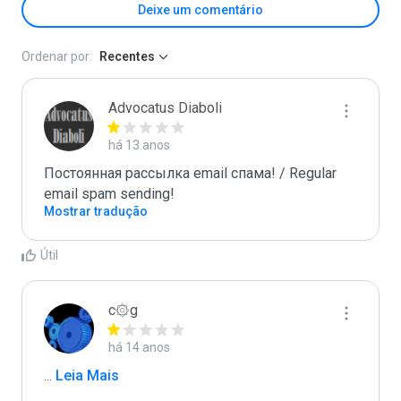
Deixe um comentário
Ordenar por:
Recentes
Advocatus Diaboli
há 13 anos
Постоянная рассылка email спама! / Regular 
email spam sending!
Mostrar tradução
Útil
c۞g
há 14 anos
...
 Leia Mais