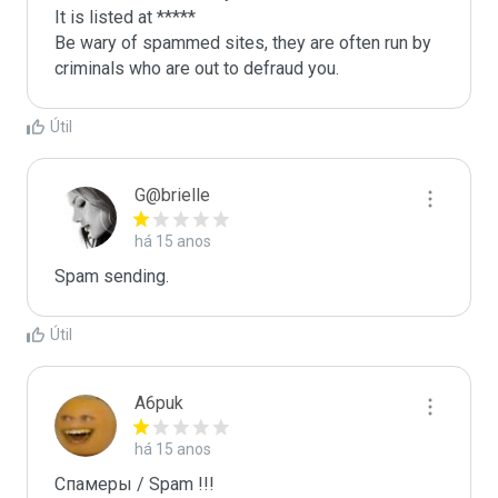
It is listed at *****

Be wary of spammed sites, they are often run by 
criminals who are out to defraud you.
Útil
G@brielle
há 15 anos
Spam sending.
Útil
A6puk
há 15 anos
Спамеры / Spam !!!