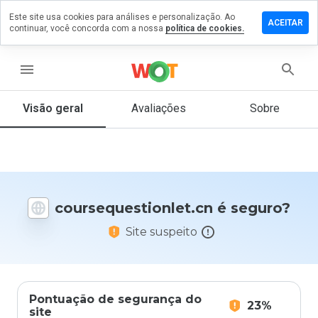
Este site usa cookies para análises e personalização. Ao
um
ACEITAR
continuar, você concorda com a nossa
política de cookies.
ário em
uestionlet.cn
menu
Visão geral
Avaliações
Sobre
De 1
a 5,
que
nota
você
daria
coursequestionlet.cn é seguro?
a
este
Site suspeito
site?
Pontuação de segurança do
23%
site