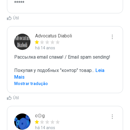
*****
Útil
Advocatus Diaboli
há 14 anos
Рассылка email спама! / Email spam sending! 

Покупая у подобных "контор" товар
...
 Leia 
Mais
Mostrar tradução
Útil
c۞g
há 14 anos