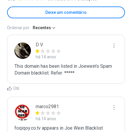
Deixe um comentário
Ordenar por:
Recentes
D V
há 14 anos
This domain has been listed in Joewein's Spam 
Domain blacklist. Refer: *****
Útil
marco2981
há 14 anos
foqiqoy.co.tv appears in Joe Wein Blacklist
