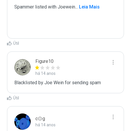
Spammer listed with Joewein
...
 Leia Mais
Útil
Figure10
há 14 anos
Blacklisted by Joe Wein for sending spam
Útil
c۞g
há 14 anos