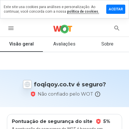
Este site usa cookies para análises e personalização. Ao
ixe um
ACEITAR
continuar, você concorda com a nossa
política de cookies.
entário
iqoy.co.tv
menu
Visão geral
Avaliações
Sobre
De 1
a 5,
que
nota
você
foqiqoy.co.tv é seguro?
daria
a
Não confiado pelo WOT
este
site?
Pontuação de segurança do site
5%