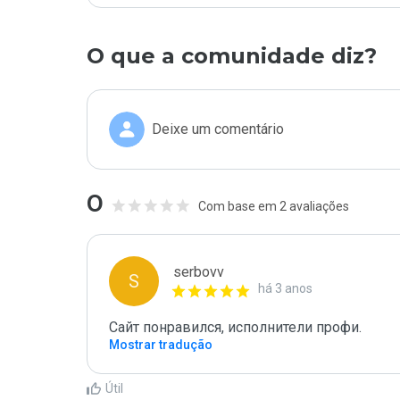
O que a comunidade diz?
Deixe um comentário
0
Com base em 2 avaliações
serbovv
S
há 3 anos
Сайт понравился, исполнители профи.
Mostrar tradução
Útil