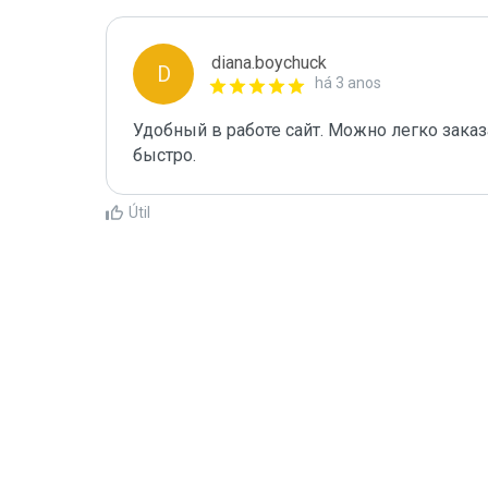
diana.boychuck
D
há 3 anos
Удобный в работе сайт. Можно легко заказа
быстро.
Útil