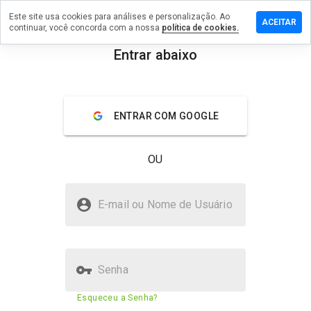
Este site usa cookies para análises e personalização. Ao
xe um
ACEITAR
continuar, você concorda com a nossa
política de cookies.
entário
Entrar abaixo
ggood.info
menu
Visão geral
Avaliações
Sobre
ENTRAR COM GOOGLE
De 1
a 5,
OU
que
nota
você
kinggood.info é seguro?
daria
E-mail ou Nome de Usuário
a
Site desconhecido
este
site?
Senha
Pontuação de segurança do
N/A
Esqueceu a Senha?
site