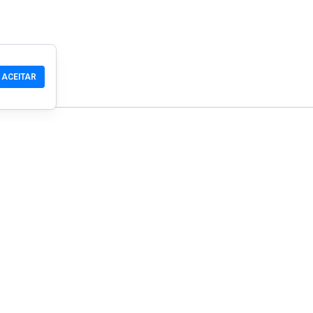
ACEITAR
Comunidade
Produtos
Suporte
Download
Comunidade
Celular
Wiki
Desenvolvedor
Reivindicar um Site
Verificação de segura