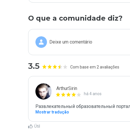
O que a comunidade diz?
Deixe um comentário
3.5
Com base em 2 avaliações
ArthurSirin
há 4 anos
Развлекательный образовательный порта
Mostrar tradução
Útil