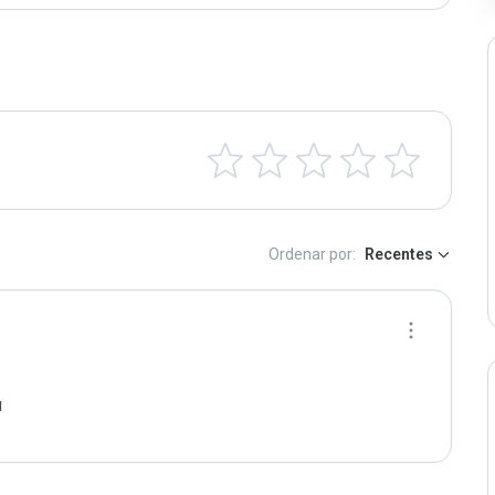
Ordenar por:
Recentes
л