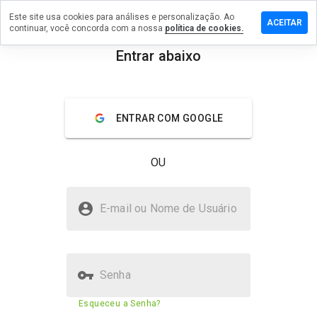
Este site usa cookies para análises e personalização. Ao
m comentário
ACEITAR
continuar, você concorda com a nossa
política de cookies.
alrxcompany.be
Entrar abaixo
menu
Visão geral
Avaliações
Sobre
ENTRAR COM GOOGLE
De 1
a 5,
que
OU
nota
você
daria
medicinalrxcompany.be é
a
E-mail ou Nome de Usuário
seguro?
este
site?
Não confiado pelo WOT
Senha
Pontuação de segurança do
Esqueceu a Senha?
2%
site