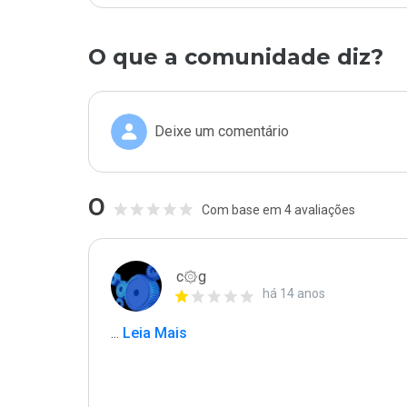
O que a comunidade diz?
Deixe um comentário
0
Com base em 4 avaliações
c۞g
há 14 anos
...
 Leia Mais