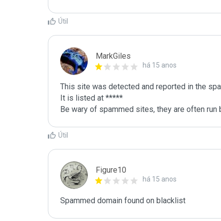
Útil
MarkGiles
há 15 anos
This site was detected and reported in the spa
It is listed at *****

Be wary of spammed sites, they are often run b
Útil
Figure10
há 15 anos
Spammed domain found on blacklist 