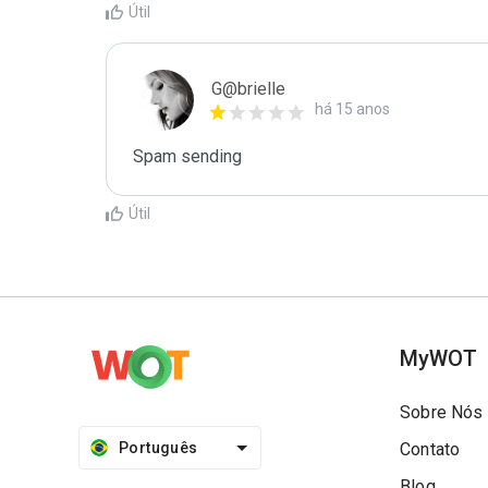
Útil
G@brielle
há 15 anos
Spam sending
Útil
MyWOT
Sobre Nós
Português
Contato
Blog