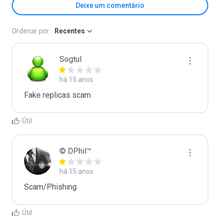
Deixe um comentário
Ordenar por:
Recentes
Sogtul
há 15 anos
Fake replicas scam
Útil
© DPhil™
há 15 anos
Scam/Phishing
Útil