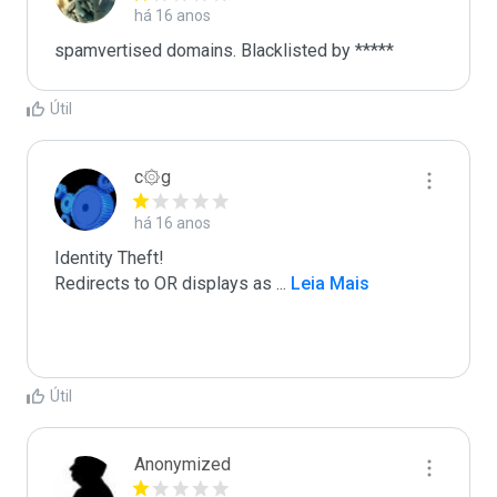
há 16 anos
spamvertised domains. Blacklisted by ***** 
Útil
c۞g
há 16 anos
Identity Theft!

Redirects to OR displays as 
...
 Leia Mais
Útil
Anonymized