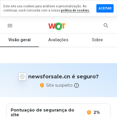
Este site usa cookies para análises e personalização. Ao
xe um
ACEITAR
continuar, você concorda com a nossa
política de cookies.
ntário em
forsale.cn
menu
Visão geral
Avaliações
Sobre
De 1
a 5,
que
nota
você
daria
newsforsale.cn é seguro?
a
este
Site suspeito
site?
Pontuação de segurança do
2%
site