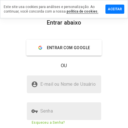
Este site usa cookies para análises e personalização. Ao
e um
ACEITAR
continuar, você concorda com a nossa
política de cookies.
ntário em
tfinacare.cn
Entrar abaixo
menu
Visão geral
Avaliações
Sobre
ENTRAR COM GOOGLE
De 1
a 5,
que
OU
nota
você
daria
nightfinacare.cn é seguro?
a
E-mail ou Nome de Usuário
este
Site suspeito
site?
Senha
Pontuação de segurança do
23%
Esqueceu a Senha?
site