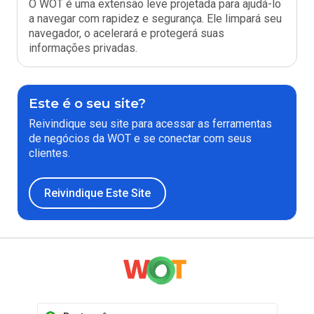
O WOT é uma extensão leve projetada para ajudá-lo
a navegar com rapidez e segurança. Ele limpará seu
navegador, o acelerará e protegerá suas
informações privadas.
Este é o seu site?
Reivindique seu site para acessar as ferramentas
de negócios da WOT e se conectar com seus
clientes.
Reivindique Este Site