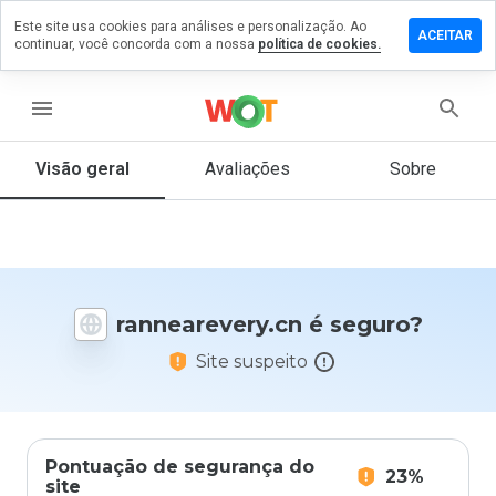
Este site usa cookies para análises e personalização. Ao
e um
ACEITAR
continuar, você concorda com a nossa
política de cookies.
ntário em
earevery.cn
menu
Visão geral
Avaliações
Sobre
De 1
a 5,
que
nota
você
daria
rannearevery.cn é seguro?
a
este
Site suspeito
site?
Pontuação de segurança do
23%
site