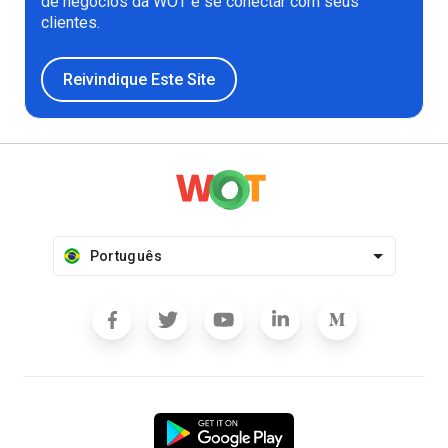
de negócios da WOT e se conectar com seus
clientes.
Reivindique Este Site
Português