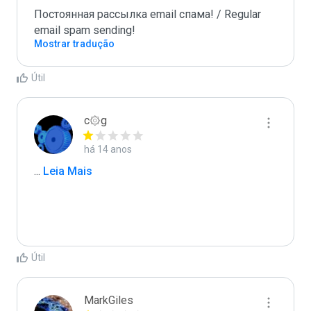
Постоянная рассылка email спама! / Regular 
email spam sending!
Mostrar tradução
Útil
c۞g
há 14 anos
...
 Leia Mais
Útil
MarkGiles