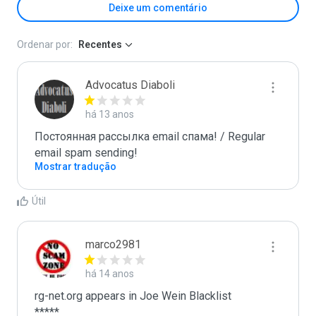
Deixe um comentário
Ordenar por:
Recentes
Advocatus Diaboli
há 13 anos
Постоянная рассылка email спама! / Regular 
email spam sending!
Mostrar tradução
Útil
marco2981
há 14 anos
rg-net.org appears in Joe Wein Blacklist

*****