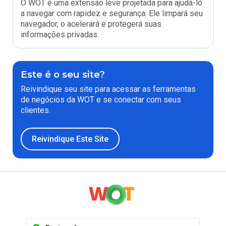
O WOT é uma extensão leve projetada para ajudá-lo
a navegar com rapidez e segurança. Ele limpará seu
navegador, o acelerará e protegerá suas
informações privadas.
Este é o seu site?
Reivindique seu site para acessar as ferramentas
de negócios da WOT e se conectar com seus
clientes.
Reivindique Este Site