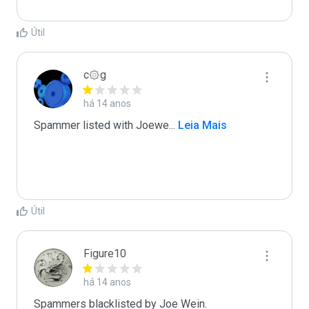
Útil
c۞g
há 14 anos
Spammer listed with Joewe
...
 Leia Mais
Útil
Figure10
há 14 anos
Spammers blacklisted by Joe Wein.