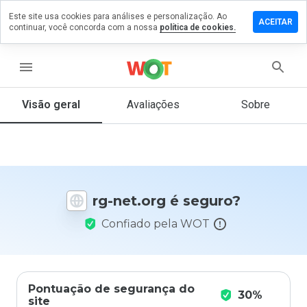
Este site usa cookies para análises e personalização. Ao
ixe um
ACEITAR
continuar, você concorda com a nossa
política de cookies.
mentário
 rg-
t.org
menu
Visão geral
Avaliações
Sobre
De 1
a 5,
que
nota
você
rg-net.org é seguro?
daria
a
Confiado pela WOT
este
site?
Pontuação de segurança do
30%
site